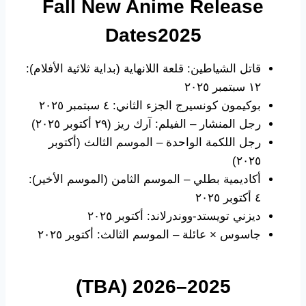
Fall New
Anime Release
Dates
2025
قاتل الشياطين: قلعة اللانهاية (بداية ثلاثية الأفلام):
١٢ سبتمبر ٢٠٢٥
بوكيمون كونسيرج الجزء الثاني: ٤ سبتمبر ٢٠٢٥
رجل المنشار – الفيلم: آرك ريز (٢٩ أكتوبر ٢٠٢٥)
رجل اللكمة الواحدة – الموسم الثالث (أكتوبر
٢٠٢٥)
أكاديمية بطلي – الموسم الثامن (الموسم الأخير):
٤ أكتوبر ٢٠٢٥
ديزني تويستد-ووندرلاند: أكتوبر ٢٠٢٥
جاسوس × عائلة – الموسم الثالث: أكتوبر ٢٠٢٥
2025–2026 (TBA)