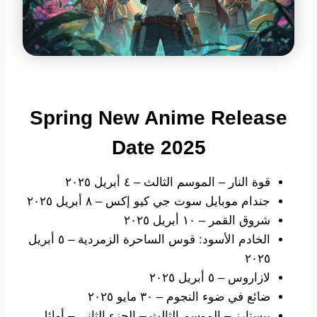
Spring
New Anime Release
Date
2025
قوة النار – الموسم الثالث – ٤ أبريل ٢٠٢٥
جندام موبايل سوت جي كيو إكس – ٨ أبريل ٢٠٢٥
شروق القمر – ١٠ أبريل ٢٠٢٥
الخادم الأسود: قوس الساحرة الزمردية – ٥ أبريل
٢٠٢٥
لازاروس – ٥ أبريل ٢٠٢٥
ضائع في ضوء النجوم – ٣٠ مايو ٢٠٢٥
بيستارز – الموسم الثالث – الجزء الثاني – أوائل