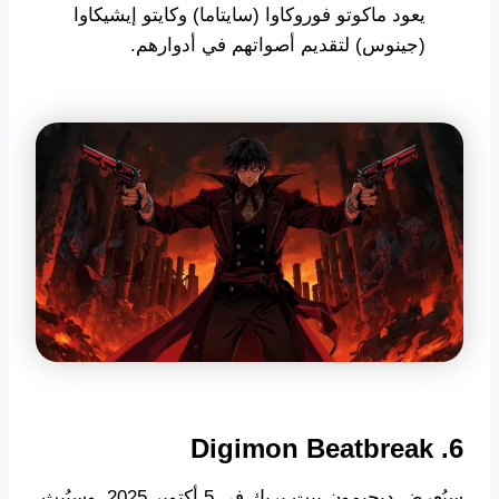
يعود ماكوتو فوروكاوا (سايتاما) وكايتو إيشيكاوا
(جينوس) لتقديم أصواتهم في أدوارهم.
6. Digimon Beatbreak
سيُعرض ديجيمون بيت بريك في 5 أكتوبر 2025، وسيُبث