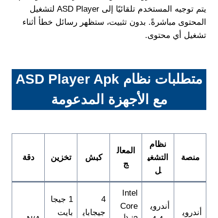
يتم توجيه المستخدم تلقائيًا إلى ASD Player لتشغيل
المحتوى مباشرةً. بدون تثبيت، ستظهر رسائل خطأ أثناء
تشغيل أي محتوى.
متطلبات نظام ASD Player Apk
مع الأجهزة المدعومة
نظام
المعال
منصة
التشغي
كبش
تخزين
دقة
ج
ل
Intel
4
1 جيجا
أندروي
Core
أندروي
جيجاباي
بايت