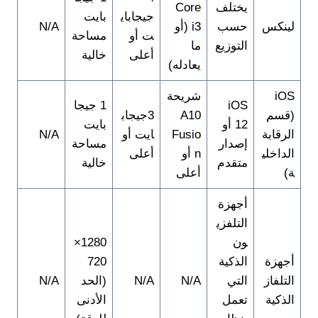
يختلف
Core
جيجاباي
بايت
لينكس
حسب
i3 (أو
N/A
ت أو
مساحة
التوزيع
ما
أعلى
خالية
يعادله)
iOS
شريحة
iOS
1 جيجا
(قسم
A10
3جيجاب
12 أو
بايت
الرقابة
Fusio
ايت أو
N/A
إصدار
مساحة
الداخلي
n أو
أعلى
متقدم
خالية
ة)
أعلى
أجهزة
التلفزي
ون
1280×
أجهزة
الذكية
720
التلفاز
التي
N/A
N/A
(الحد
N/A
الذكية
تعمل
الأدنى