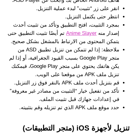
هاتف Android الخاص بك وابحث عن ASD Player.
انقر على زر “تثبيت” لبدء عملية التنزيل.
انتظر حتى يكتمل التنزيل.
بمجرد التثبيت، افتح التطبيق وتأكد من تثبيت أحدث
إصدار منه
Anime Slayer
تم أيضًا تثبيت التطبيق حتى
يتمكن المحتوى من الارتباط بالمشغل بشكل صحيح.
ملاحظة: إذا لم تتمكن من تنزيل تطبيق ASD من
متجر Google Play بسبب القيود الجغرافية، أو إذا لم
يكن هاتفك يحتوي على متجر Google Play، فيمكنك
تنزيل ملف APK من موقعنا على الويب.
قم بتنزيل أحدث ملف APK بالنقر فوق زر التنزيل.
تأكد من تفعيل خيار “التثبيت من مصادر غير معروفة”
في إعدادات جهازك قبل تثبيت الملف.
حدد موقع ملف APK الذي تم تنزيله وقم بتثبيته.
تنزيل لأجهزة iOS (متجر التطبيقات)